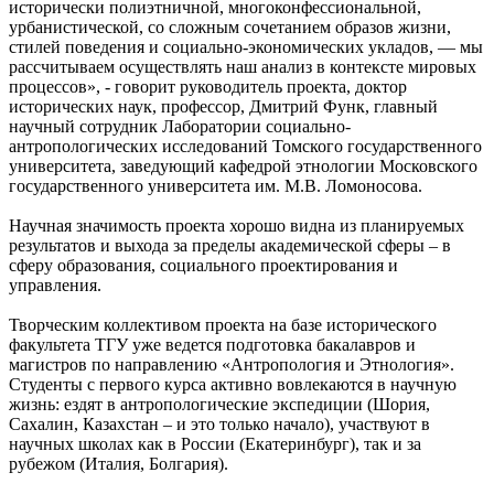
исторически полиэтничной, многоконфессиональной,
урбанистической, со сложным сочетанием образов жизни,
стилей поведения и социально-экономических укладов, — мы
рассчитываем осуществлять наш анализ в контексте мировых
процессов», - говорит руководитель проекта, доктор
исторических наук, профессор, Дмитрий Функ, главный
научный сотрудник Лаборатории социально-
антропологических исследований Томского государственного
университета, заведующий кафедрой этнологии Московского
государственного университета им. М.В. Ломоносова.
Научная значимость проекта хорошо видна из планируемых
результатов и выхода за пределы академической сферы – в
сферу образования, социального проектирования и
управления.
Творческим коллективом проекта на базе исторического
факультета ТГУ уже ведется подготовка бакалавров и
магистров по направлению «Антропология и Этнология».
Студенты с первого курса активно вовлекаются в научную
жизнь: ездят в антропологические экспедиции (Шория,
Сахалин, Казахстан – и это только начало), участвуют в
научных школах как в России (Екатеринбург), так и за
рубежом (Италия, Болгария).