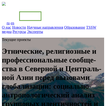
ru
en
О нас
Новости
Научные направления
Образование
TSSW
медиa
Ресурсы
Эксперты
Текущие проекты
Этнические, религиозные и
про­фессиональные сообще­
ства в Се­верной и Централь­
ной Азии перед вызовами
глобали­зации: соци­ально-
антропологи­ческий анализ
групповых иден­тичностей и