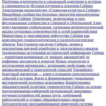
Проблемы идентичности и социальной адаптации в истории
и современности
История изучения и освоения Сибири
Электронная энциклопедия «Словесная культура в Сибири»
Микробные сообщества болотных экосистем криолитозоны
Западной Сибири
Этнические, религиозные и про­
фессиональные сообще­ства в Се­верной и Централь­ной Азии
перед вызовами глобали­зации: соци­ально-антропологи­ческий
анализ групповых иден­тичностей и сетей взаимодей­ствия
Мамонтовые и динозавровые рефугиумы Сибири как
комплексное геоархеологические и палеонтологические
объекты
Текстуальное наследие Сибири: задачи и
перспективы научной атрибуции и дискурсивного анализа
традиционных источников исторической информации
Сибирь
– территория кочевников: от древних завоевателей до
цифровых мигрантов и номадов
Новые технологии в
изготовлении материалов с заданными свойствами для
авиакосмической и транспортной отраслей
Ультрабазит-
базитовый магматизм — ключ к познанию революционных
событий в истории Земли и формированию уникальных
месторождений полезных ископаемых
Корректировка
образовательной политики университетов Сибири на основе
прогнозирования изменений региональной экономики,
изучения потребностей рынка труда, требований
работодателей и лучших образовательных практик
Патологическое программирование иммунной системы