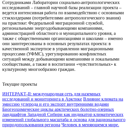
Сотрудниками Лаборатории социально-антропологических
исследований – главной научной базы реализации проекта –
ведется интенсивная работа по взаимодействию с основными
стэкхолдерами (потребителями антропологического знания)
на практике: Федеральной миграционной службой,
региональными энергодобывающими компаниями,
администрацией областного и муниципального уровня, а
также с общественными организациями и школами – именно
они заинтересованы в основных результатах проекта: в
качественной экспертизе в управлении миграционными
процессами (УФМС), урегулированию конфликтных
ситуаций между добывающими компаниями и локальными
сообществами, а также в воспитании «чувствительных» к
культурному многообразию граждан.
Текущие проекты
ИНТЕРАКТ-II: международная сеть для наземных
исследований и мониторинга в Арктике
Влияние климата на
эмиссию углерода и его экспорт внутренними водами
Биогеохимические циклы арктических болотно-озерных
ландшафтов Западной Сибири как индикатор климатических
изменений глобального масштаба и основа для рационального
природопользования региона
Человек в меняющемся мире.