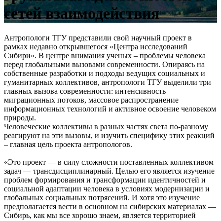
сетей взаимодей­ствия
Антропологи ТГУ представили свой научный проект в
рамках недавно открывшегося «Центра исследований
Сибири». В центре внимания ученых – проблемы человека
перед глобальными вызовами современности. Опираясь на
собственные разработки и подходы ведущих социальных и
гуманитарных коллективов, антропологи ТГУ выделили три
главных вызова современности: интенсивность
миграционных потоков, массовое распространение
информационных технологий и активное освоение человеком
природы.
Человеческие коллективы в разных частях света по-разному
реагируют на эти вызовы, и изучить специфику этих реакций
– главная цель проекта антропологов.
«Это проект — в силу сложности поставленных коллективом
задач — трансдисциплинарный. Целью его является изучение
проблем формирования и трансформации идентичностей и
социальной адаптации человека в условиях модернизации и
глобальных социальных потрясений. И хотя это изучение
предполагается вести в основном на сибирских материалах —
Сибирь, как мы все хорошо знаем, является территорией