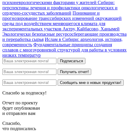
психоневрологическими факторами у жителей Сибири:
перспективы лечения и профилактики онкологических и
сердечно-сосудистых заболеваний
Понимание и
прогнозирование транссибирских изменений окружающей
среды под воздействием меняющегося климата для
экспериментальных участков Актру, Кайбасово, Ханымей
Экологически безопасные ресурсосберегающие производства
и переработка сырья
Ислам в Сибири: археология, история,
современность
Фундаментальные принципы создания
сплавов с многоуровневой структурой для работы в условиях
низких температур
Подписаться
Получить отчет!
Сообщить мне о новых продуктах!
Спасибо за подписку!
Отчет по проекту
будет опубликован
и отправлен вам
Спасибо,
что подписались